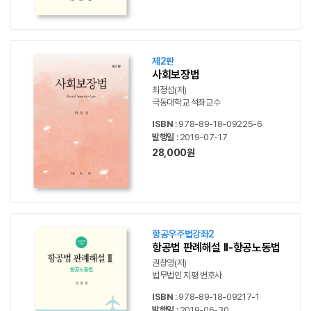
제2판
사회보장법
최정섭(저)
극동대학교 석좌교수
ISBN
: 978-89-18-09225-6
발행일
: 2019-07-17
28,000원
항공우주법강좌2
항공법 판례해설 II-항공노동법
권창영(저)
법무법인 지평 변호사
ISBN
: 978-89-18-09217-1
발행일
: 2019-06-30