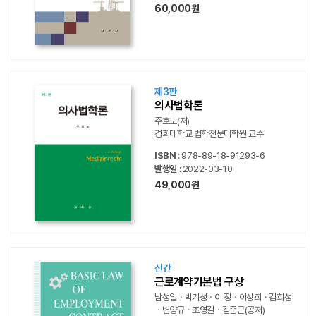
60,000원
제3판
의사법학론
주호노(저)
경희대학교 법학전문대학원 교수
ISBN
: 978-89-18-91293-6
발행일
: 2022-03-10
49,000원
신간
근로계약기본법 구상
남성일ㆍ박기성ㆍ이 정ㆍ이상희ㆍ김희성
ㆍ변양규ㆍ조영길ㆍ김준근(공저)