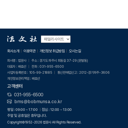
회사소개
이용약관
개인정보 취급방침
오시는길
회사명 :
법문사
주소 :
경기도 파주시 회동길 37-29 (문발동)
대표자 :
배효선
전화 :
031-955-6500
사업자등록번호 :
105-99-21885
통신판매업신고 :
2012-경기파주-3606
개인정보관리책임 :
배효선
고객센터
031-955-6500
bms@bobmunsa.co.kr
평일 : 09:00 ~ 17:00
점심 : 12:00 ~ 13:00
주말 및 공휴일은 휴무입니다.
Copyright©1952-2026 법문사 All Rights Reserved.