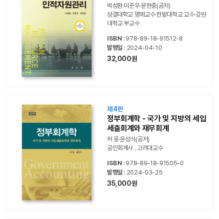
박성환‧이준우‧윤현중(공저)
성결대학교 명예교수‧한밭대학교 교수‧강원
대학교 부교수
ISBN
: 978-89-18-91512-8
발행일
: 2024-04-10
32,000원
제4판
정부회계학 - 국가 및 지방의 세입
세출회계와 재무회계
허 웅·윤성식(공저)
공인회계사 . 고려대교수
ISBN
: 978-89-18-91505-0
발행일
: 2024-03-25
35,000원