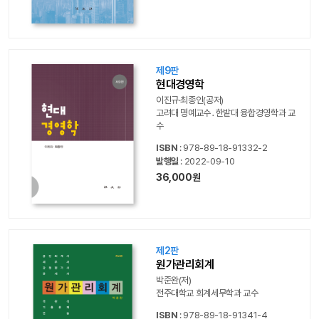
제9판
현대경영학
이진규·최종인(공저)
고려대 명예교수․한밭대 융합경영학과 교
수
ISBN
: 978-89-18-91332-2
발행일
: 2022-09-10
36,000원
제2판
원가관리회계
박준완(저)
전주대학교 회계세무학과 교수
ISBN
: 978-89-18-91341-4