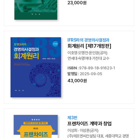
23,000원
IFRS하의 경영의사결정과
회계원리 [제17개정판]
이호영·오명전·윤인경(공저)
연세대·숙명여대·가천대 교수
ISBN
: 978-89-18-91623-1
발행일
: 2025-09-05
43,000원
제3판
프랜차이즈 계약과 창업
이성희 · 이성훈(공저)
(주)에프엔씨컨설팅 대표, 세종대학교 경영