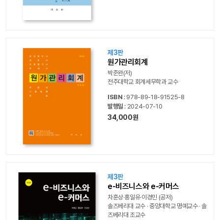
제3판
원가관리회계
박준완(저)
전주대학교 회계세무학과 교수
ISBN
: 978-89-18-91525-8
발행일
: 2024-07-10
34,000원
제3판
e-비즈니스와 e-커머스
차훈상‧홍일유‧이경민 (공저)
솔즈베리대 교수 ‧ 중앙대학교 명예교수 ‧ 솔
즈베리대 조교수