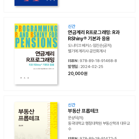
신간
연금계리 R프로그래밍: R과
RShiny® 기본과 응용
도니미끄 베커스‧임진순(공저)
벨기에 계리사‧공인회계사
ISBN
: 978-89-18-91468-8
발행일
: 2024-02-25
20,000원
신간
부동산 프롭테크
문상덕(저)
동국대학교 행정대학원 부동산학과 대우교
수
ISBN
: 978-89-18-91472-5