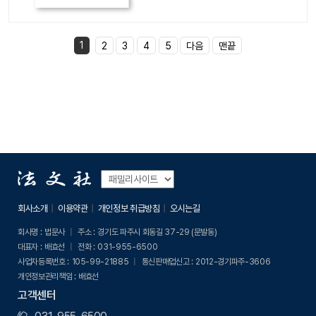
1
2
3
4
5
다음
맨끝
회사소개
이용약관
개인정보 취급방침
오시는길
회사명 :
법문사
주소 :
경기도 파주시 회동길 37-29 (문발동)
대표자 :
배효선
전화 :
031-955-6500
사업자등록번호 :
105-99-21885
통신판매업신고 :
2012-경기파주-3606
개인정보관리책임 :
배효선
고객센터