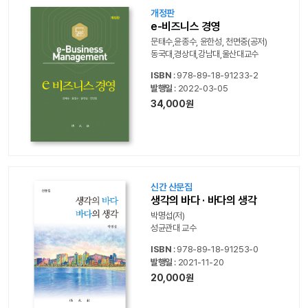
개정판
e-비즈니스 경영
문태수,윤종수, 윤한성, 천면중(공저)
동국대,경상대,강남대,울산대교수
ISBN
: 978-89-18-91233-2
발행일
: 2022-03-05
34,000원
신간 산문집
생각의 바다 · 바다의 생각
박명섭(저)
성균관대 교수
ISBN
: 978-89-18-91253-0
발행일
: 2021-11-20
20,000원