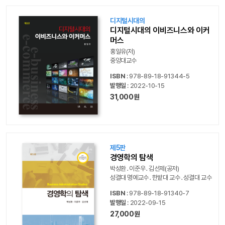
디지털시대의
디지털시대의 이비즈니스와 이커
머스
홍일유(저)
중앙대교수
ISBN
: 978-89-18-91344-5
발행일
: 2022-10-15
31,000원
제5판
경영학의 탐색
박성환․이준우․김선제(공저)
성결대 명예교수․한밭대 교수․성결대 교수
ISBN
: 978-89-18-91340-7
발행일
: 2022-09-15
27,000원