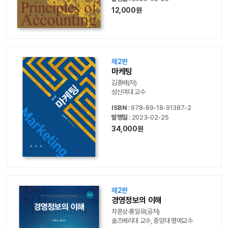
12,000원
제2판
마케팅
김종배(저)
성신여대 교수
ISBN
: 978-89-18-91387-2
발행일
: 2023-02-25
34,000원
제2판
경영정보의 이해
차훈상·홍일유(공저)
솔즈베리대 교수, 중앙대 명예교수