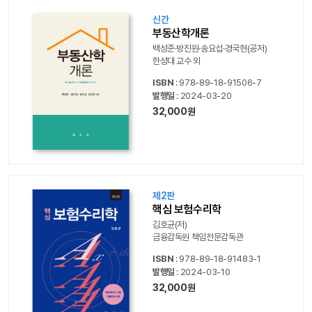
신간
부동산학개론
백성준·방진원·송요섭·경국현(공저)
한성대 교수 외
ISBN
: 978-89-18-91506-7
발행일
: 2024-03-20
32,000원
제2판
핵심 보험수리학
김호균(저)
금융감독원 책임전문감독관
ISBN
: 978-89-18-91483-1
발행일
: 2024-03-10
32,000원