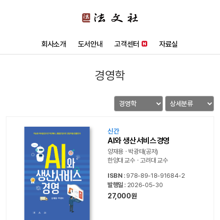
회사소개
도서안내
고객센터
자료실
경영학
신간
AI와 생산서비스경영
양재용ㆍ박광태(공저)
한양대 교수ㆍ고려대 교수
ISBN
: 978-89-18-91684-2
발행일
: 2026-05-30
27,000원