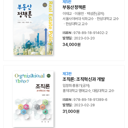
제5판
부동산정책론
이태교ㆍ이용만ㆍ백성준(공저)
서울사이버대 석좌교수ㆍ한성대학교 교수
ㆍ한성대학교 교수
ISBN
: 978-89-18-91402-2
발행일
: 2023-03-20
34,000원
제3판
조직론: 조직혁신과 개발
임창희·홍용기(공저)
홍익대학교 명예교수, 대림대학교 교수
ISBN
: 978-89-18-91389-6
발행일
: 2023-02-28
31,000원