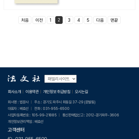
2
처음
이전
1
3
4
5
다음
맨끝
회사소개
이용약관
개인정보 취급방침
오시는길
회사명 :
법문사
주소 :
경기도 파주시 회동길 37-29 (문발동)
대표자 :
배효선
전화 :
031-955-6500
사업자등록번호 :
105-99-21885
통신판매업신고 :
2012-경기파주-3606
개인정보관리책임 :
배효선
고객센터