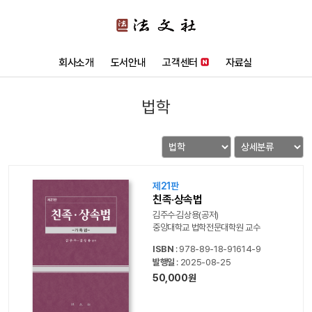
회사소개
도서안내
고객센터
자료실
법학
제21판
친족‧상속법
김주수‧김상용(공저)
중앙대학교 법학전문대학원 교수
ISBN
: 978-89-18-91614-9
발행일
: 2025-08-25
50,000원