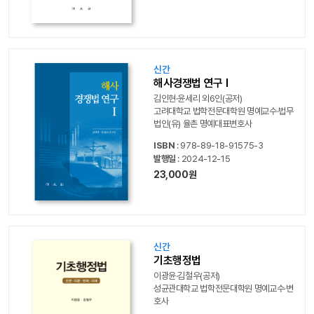
신간
해사경쟁법 연구 I
김인현·윤세리 외6인(공저)
고려대학교 법학전문대학원 명예교수·법무
법인(유) 율촌 명예대표변호사
ISBN
: 978-89-18-91575-3
발행일
: 2024-12-15
23,000원
신간
기초행정법
이광윤‧김철우(공저)
성균관대학교 법학전문대학원 명예교수‧변
호사