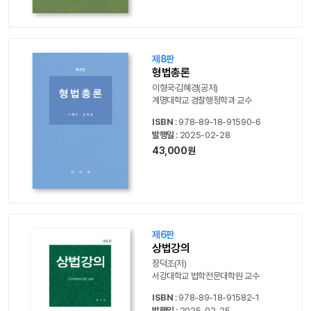
제8판
형법총론
이형국·김혜경(공저)
계명대학교 경찰행정학과 교수
ISBN
: 978-89-18-91590-6
발행일
: 2025-02-28
43,000원
제6판
상법강의
장덕조(저)
서강대학교 법학전문대학원 교수
ISBN
: 978-89-18-91582-1
발행일
: 2025-02-25