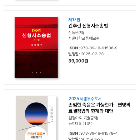
제17판
간추린 신형사소송법
신동운(저)
서울대학교 명예교수
ISBN
: 978-89-18-91586-9
발행일
: 2025-02-28
39,000원
2025 세종우수도서
존엄한 죽음은 가능한가 - 연명의
료결정법의 한계와 대안
김정아 외 7인(공저)
동아대 의대 교수
ISBN
: 978-89-18-91578-4
발행일
: 2025-01-25