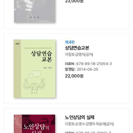
23,000원
제4판
상담연습교본
이장호·금명자(공저)
ISBN
: 978-89-18-21064-3
발행일
: 2014-06-25
22,000원
노인상담의 실제
이장호·손영수·금명자·최승애(공저)