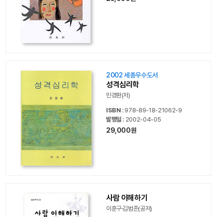
2002 세종우수도서
성격심리학
민경환(저)
ISBN
: 978-89-18-21062-9
발행일
: 2002-04-05
29,000원
사람 이해하기
이훈구·김범준(공저)