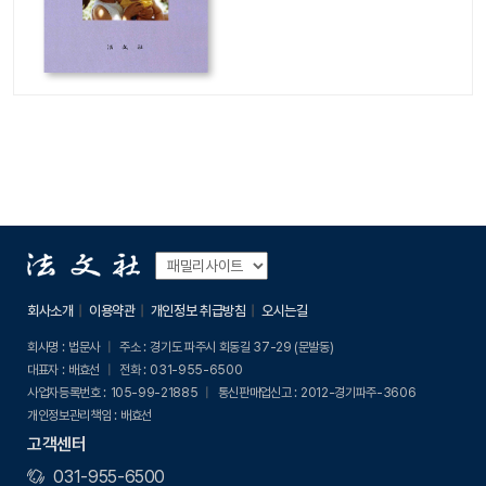
회사소개
이용약관
개인정보 취급방침
오시는길
회사명 :
법문사
주소 :
경기도 파주시 회동길 37-29 (문발동)
대표자 :
배효선
전화 :
031-955-6500
사업자등록번호 :
105-99-21885
통신판매업신고 :
2012-경기파주-3606
개인정보관리책임 :
배효선
고객센터
031-955-6500