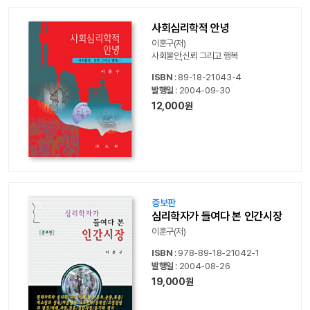
사회심리학적 안녕
이훈구(저)
사회불안,신뢰 그리고 행복
ISBN
: 89-18-21043-4
발행일
: 2004-09-30
12,000원
증보판
심리학자가 들여다 본 인간시장
이훈구(저)
ISBN
: 978-89-18-21042-1
발행일
: 2004-08-26
19,000원