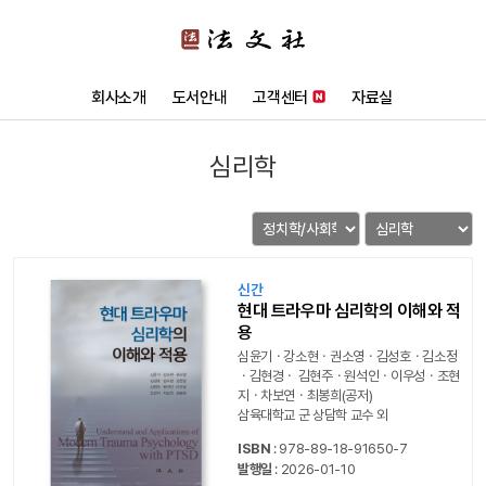
회사소개
도서안내
고객센터
자료실
심리학
신간
현대 트라우마 심리학의 이해와 적
용
심윤기ㆍ강소현ㆍ권소영ㆍ김성호ㆍ김소정
ㆍ김현경ㆍ 김현주ㆍ원석인ㆍ이우성ㆍ조현
지ㆍ차보연ㆍ최봉희(공저)
삼육대학교 군 상담학 교수 외
ISBN
: 978-89-18-91650-7
발행일
: 2026-01-10