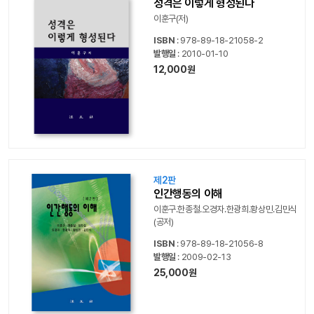
성격은 이렇게 형성된다
이훈구(저)
ISBN
: 978-89-18-21058-2
발행일
: 2010-01-10
12,000원
제2판
인간행동의 이해
이훈구.한종철.오경자.한광희.황상민.김민식
(공저)
ISBN
: 978-89-18-21056-8
발행일
: 2009-02-13
25,000원