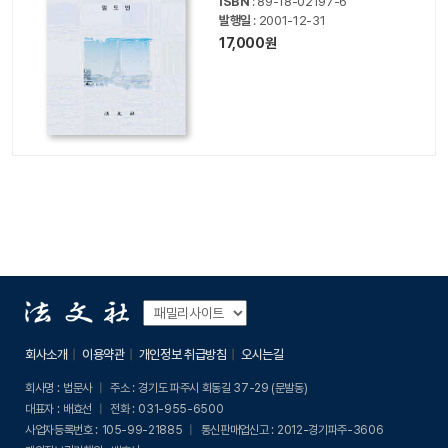
ISBN
: 89-18-02197-6
발행일
: 2001-12-31
17,000원
회사소개
이용약관
개인정보 취급방침
오시는길
회사명 :
법문사
주소 :
경기도 파주시 회동길 37-29 (문발동)
대표자 :
배효선
전화 :
031-955-6500
사업자등록번호 :
105-99-21885
통신판매업신고 :
2012-경기파주-3606