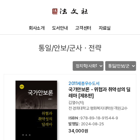
회사소개
도서안내
고객센터
자료실
통일/안보/군사ㆍ전략
2011세종우수도서
국가안보론 - 위협과 취약성의 딜
레마 [제8판]
김열수(저)
전 경희대학교 평화복지대학원 객원교수
ISBN
: 978-89-18-91544-9
발행일
: 2024-08-25
34,000원