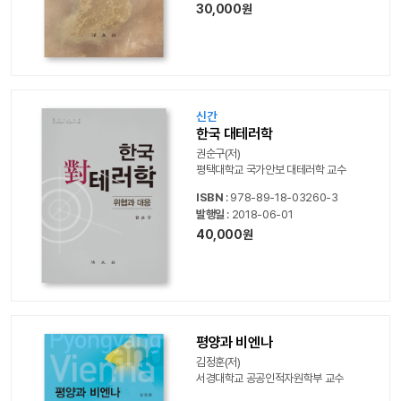
30,000원
신간
한국 대테러학
권순구(저)
평택대학교 국가안보 대테러학 교수
ISBN
: 978-89-18-03260-3
발행일
: 2018-06-01
40,000원
평양과 비엔나
김정훈(저)
서경대학교 공공인적자원학부 교수