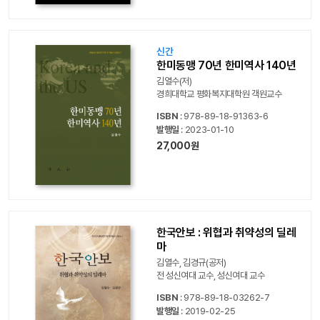
신간
한미동맹 70년 한미역사 140년
김열수(저)
경희대학교 평화복지대학원 객원교수
ISBN
: 978-89-18-91363-6
발행일
: 2023-01-10
27,000원
한국안보 : 위협과 취약성의 딜레
마
김열수, 김경규(공저)
전 성신여대 교수, 성신여대 교수
ISBN
: 978-89-18-03262-7
발행일
: 2019-02-25