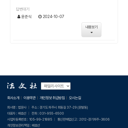
답변대기
윤준식
2024-10-07
내용보기
회사소개
이용약관
개인정보 취급방침
오시는길
회사명 :
법문사
주소 :
경기도 파주시 회동길 37-29 (문발동)
대표자 :
배효선
전화 :
031-955-6500
사업자등록번호 :
105-99-21885
통신판매업신고 :
2012-경기파주-3606
개인정보관리책임 :
배효선