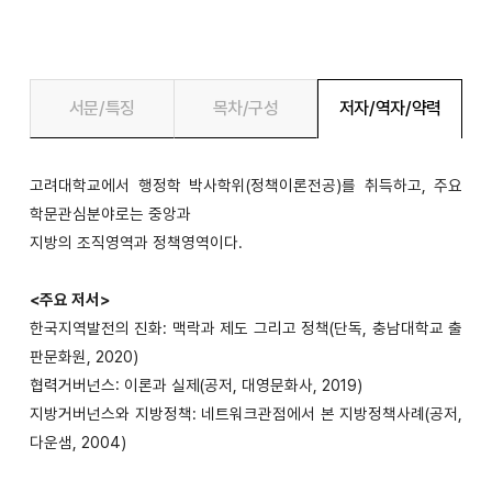
서문/특징
목차/구성
저자/역자/약력
고려대학교에서 행정학 박사학위(정책이론전공)를 취득하고, 주요
학문관심분야로는 중앙과
지방의 조직영역과 정책영역이다.
<주요 저서>
한국지역발전의 진화: 맥락과 제도 그리고 정책(단독, 충남대학교 출
판문화원, 2020)
협력거버넌스: 이론과 실제(공저, 대영문화사, 2019)
지방거버넌스와 지방정책: 네트워크관점에서 본 지방정책사례(공저,
다운샘, 2004)