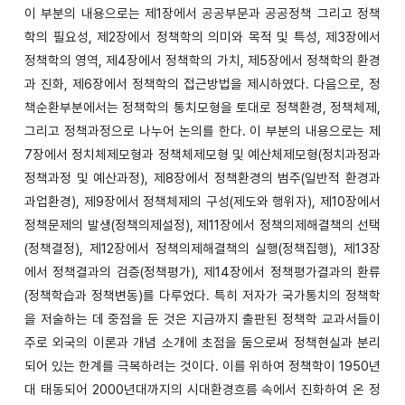
이 부분의 내용으로는 제1장에서 공공부문과 공공정책 그리고 정책
학의 필요성, 제2장에서 정책학의 의미와 목적 및 특성, 제3장에서
정책학의 영역, 제4장에서 정책학의 가치, 제5장에서 정책학의 환경
과 진화, 제6장에서 정책학의 접근방법을 제시하였다. 다음으로, 정
책순환부분에서는 정책학의 통치모형을 토대로 정책환경, 정책체제,
그리고 정책과정으로 나누어 논의를 한다. 이 부분의 내용으로는 제
7장에서 정치체제모형과 정책체제모형 및 예산체제모형(정치과정과
정책과정 및 예산과정), 제8장에서 정책환경의 범주(일반적 환경과
과업환경), 제9장에서 정책체제의 구성(제도와 행위자), 제10장에서
정책문제의 발생(정책의제설정), 제11장에서 정책의제해결책의 선택
(정책결정), 제12장에서 정책의제해결책의 실행(정책집행), 제13장
에서 정책결과의 검증(정책평가), 제14장에서 정책평가결과의 환류
(정책학습과 정책변동)를 다루었다. 특히 저자가 국가통치의 정책학
을 저술하는 데 중점을 둔 것은 지금까지 출판된 정책학 교과서들이
주로 외국의 이론과 개념 소개에 초점을 둠으로써 정책현실과 분리
되어 있는 한계를 극복하려는 것이다. 이를 위하여 정책학이 1950년
대 태동되어 2000년대까지의 시대환경흐름 속에서 진화하여 온 정