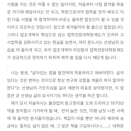
시험을 치는 것은 어쩔 수 없는 일이지만, 처음부터 시험 합격을 목표
로 거기에 매달려서는 안 되고, 학문으로서의 법학을 먼저 배우고 익
힌 다음 시혐을 쳐 합격하여야 비로소 올바른 법조인이 될 수 있을 것
이라고 강조하신 것입니다. 참으로 새겨들어야 할 옳으신 말씀입니다.
그러나 법조개혁의 핵심으로 삼는 법학전문대학원제도가 오히려 고
시법학을 심화시키고 있는 현실을 보면서, 머리 흔드시는 선생님의 모
습을 떠 올리게 되고, 우리 법조개혁의 미진함과 법학전문대학원제도
가 성공적으로 정착하기 위하여 해야 할 일을 다시 깨닫게 됩니다.
.
나는 평생, “살아있는 법을 발견하여 적용하려고 애써야한다. 살아
있다는 것은 변하는 것이므로 항상 연구와 성찰을 게을리 하지 말아야
한다”는 선생님의 가르치심을 삶과 재판의 좌표로 삼아왔지만, 이 말
씀은 곧 선생님 삶의 묘사이기도 하다는 생각을 하곤 합니다.
제가 당시 저술하시는 물권법의 원고정리를 도와 드리려고 1970년
댁을 찾아뵙고 기거하게 될 때, 먼저 놀란 것은, 15평 남짓 너른 서제
에 꽉 들어찬 원서들이었습니다. 책값이 비쌀 뿐만 아니라 해외에 송
금하는 절차도 쉽지 않은 때, 그 많은 책을 구입하시다니......! 대학원