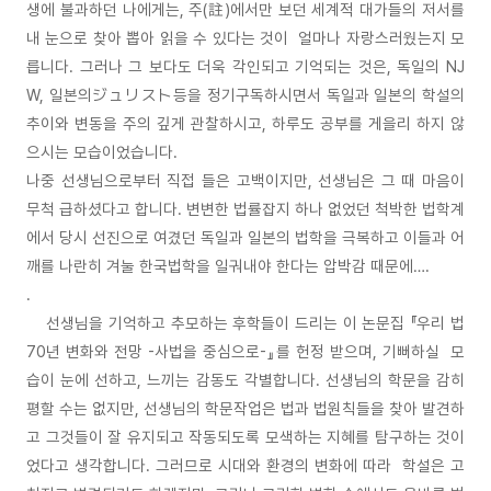
생에 불과하던 나에게는, 주(註)에서만 보던 세계적 대가들의 저서를
내 눈으로 찾아 뽑아 읽을 수 있다는 것이 얼마나 자랑스러웠는지 모
릅니다. 그러나 그 보다도 더욱 각인되고 기억되는 것은, 독일의 NJ
W, 일본의ジュリスト등을 정기구독하시면서 독일과 일본의 학설의
추이와 변동을 주의 깊게 관찰하시고, 하루도 공부를 게을리 하지 않
으시는 모습이었습니다.
나중 선생님으로부터 직접 들은 고백이지만, 선생님은 그 때 마음이
무척 급하셨다고 합니다. 변변한 법률잡지 하나 없었던 척박한 법학계
에서 당시 선진으로 여겼던 독일과 일본의 법학을 극복하고 이들과 어
깨를 나란히 겨눌 한국법학을 일궈내야 한다는 압박감 때문에….
.
선생님을 기억하고 추모하는 후학들이 드리는 이 논문집 『우리 법
70년 변화와 전망 -사법을 중심으로-』를 헌정 받으며, 기뻐하실 모
습이 눈에 선하고, 느끼는 감동도 각별합니다. 선생님의 학문을 감히
평할 수는 없지만, 선생님의 학문작업은 법과 법원칙들을 찾아 발견하
고 그것들이 잘 유지되고 작동되도록 모색하는 지혜를 탐구하는 것이
었다고 생각합니다. 그러므로 시대와 환경의 변화에 따라 학설은 고