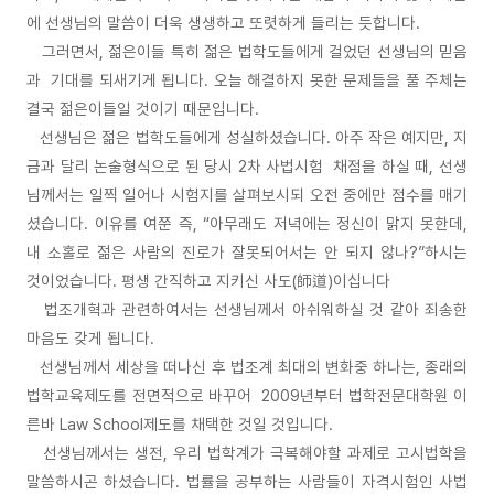
에 선생님의 말씀이 더욱 생생하고 또렷하게 들리는 듯합니다.
그러면서, 젊은이들 특히 젊은 법학도들에게 걸었던 선생님의 믿음
과 기대를 되새기게 됩니다. 오늘 해결하지 못한 문제들을 풀 주체는
결국 젊은이들일 것이기 때문입니다.
선생님은 젊은 법학도들에게 성실하셨습니다. 아주 작은 예지만, 지
금과 달리 논술형식으로 된 당시 2차 사법시험 채점을 하실 때, 선생
님께서는 일찍 일어나 시험지를 살펴보시되 오전 중에만 점수를 매기
셨습니다. 이유를 여쭌 즉, “아무래도 저녁에는 정신이 맑지 못한데,
내 소홀로 젊은 사람의 진로가 잘못되어서는 안 되지 않나?”하시는
것이었습니다. 평생 간직하고 지키신 사도(師道)이십니다
법조개혁과 관련하여서는 선생님께서 아쉬워하실 것 같아 죄송한
마음도 갖게 됩니다.
선생님께서 세상을 떠나신 후 법조계 최대의 변화중 하나는, 종래의
법학교육제도를 전면적으로 바꾸어 2009년부터 법학전문대학원 이
른바 Law School제도를 채택한 것일 것입니다.
선생님께서는 생전, 우리 법학계가 극복해야할 과제로 고시법학을
말씀하시곤 하셨습니다. 법률을 공부하는 사람들이 자격시험인 사법