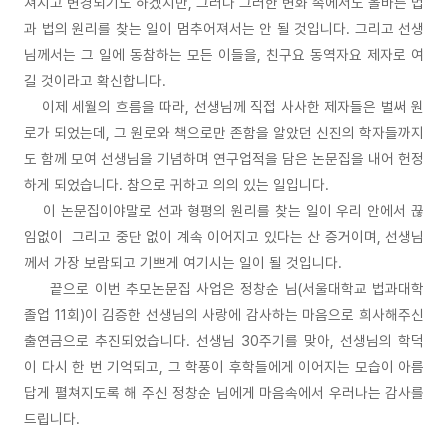
쳐지고 변경되기도 하겠지만, 그러나 그러한 변화 속에서도 올바른 법
과 법의 원리를 찾는 일이 멈추어져서는 안 될 것입니다. 그리고 선생
님께서는 그 일에 동참하는 모든 이들을, 친구요 동역자요 제자로 여
길 것이라고 확신합니다.
이제 세월의 흐름을 따라, 선생님께 직접 사사한 제자들은 벌써 원
로가 되었는데, 그 원로와 책으로만 존함을 알았던 신진의 학자들까지
도 함께 모여 선생님을 기념하며 연구업적을 담은 논문집을 내어 헌정
하게 되었습니다. 참으로 귀하고 의의 있는 일입니다.
이 논문집이야말로 선과 형평의 원리를 찾는 일이 우리 안에서 끊
임없이 그리고 중단 없이 계속 이어지고 있다는 산 증거이며, 선생님
께서 가장 보람되고 기쁘게 여기시는 일이 될 것입니다.
끝으로 이번 추모논문집 사업은 정창순 님(서울대학교 법과대학
졸업 11회)이 김증한 선생님의 사랑에 감사하는 마음으로 희사해주신
출연금으로 추진되었습니다. 선생님 30주기를 맞아, 선생님의 학덕
이 다시 한 번 기억되고, 그 학풍이 후학들에게 이어지는 모습이 아름
답게 펼쳐지도록 해 주신 정창순 님에게 마음속에서 우러나는 감사를
드립니다.