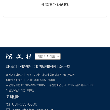
상품문의가 없습니다.
회사소개
이용약관
개인정보 취급방침
오시는길
회사명 :
법문사
주소 :
경기도 파주시 회동길 37-29 (문발동)
대표자 :
배효선
전화 :
031-955-6500
사업자등록번호 :
105-99-21885
통신판매업신고 :
2012-경기파주-3606
개인정보관리책임 :
배효선
고객센터
031-955-6500