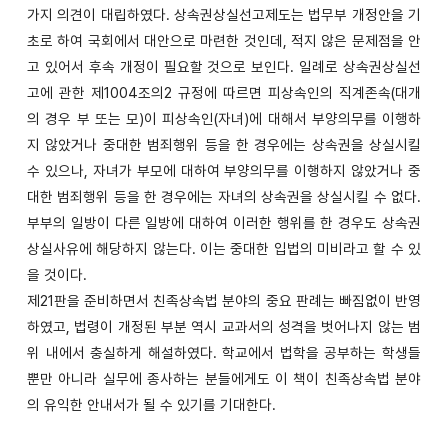
가지 의견이 대립하였다. 상속권상실선고제도는 법무부 개정안을 기
초로 하여 국회에서 대안으로 마련한 것인데,
적지 않은 문제점을 안
고 있어서 후속 개정이 필요할 것으로 보인다. 일례로 상속권상실선
고에 관한 제1004조의2 규정에 따르면 피상속인의 직계존속(대개
의 경우 부 또는 모)이 피상속인(자녀)에 대해서 부양의무를 이행하
지 않았거나 중대한 범죄행위 등을 한 경우에는 상속권을 상실시킬
수 있으나, 자녀가 부모에 대하여 부양의무를 이행하지 않았거나 중
대한 범죄행위 등을 한 경우에는 자녀의 상속권을 상실시킬 수 없다.
부부의 일방이 다른 일방에 대하여 이러한 행위를 한 경우도 상속권
상실사유에 해당하지 않는다. 이는 중대한 입법의 미비라고 할 수 있
을 것이다.
제21판을 준비하면서 친족상속법 분야의 중요 판례는 빠짐없이 반영
하였고, 법령이 개정된 부분 역시 교과서의 성격을 벗어나지 않는 범
위 내에서 충실하게 해설하였다. 학교에서 법학을 공부하는 학생들
뿐만 아니라 실무에 종사하는 분들에게도 이 책이 친족상속법 분야
의 유익한 안내서가 될 수 있기를 기대한다.