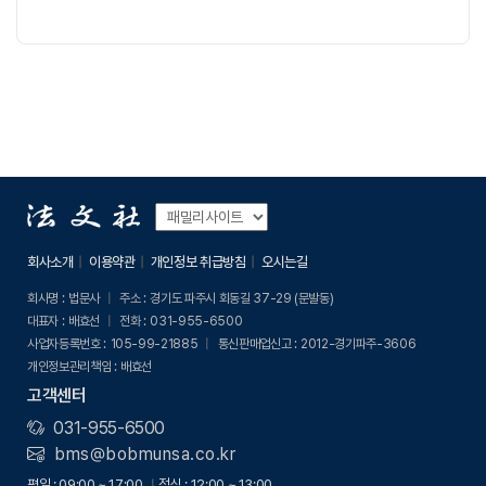
회사소개
이용약관
개인정보 취급방침
오시는길
회사명 :
법문사
주소 :
경기도 파주시 회동길 37-29 (문발동)
대표자 :
배효선
전화 :
031-955-6500
사업자등록번호 :
105-99-21885
통신판매업신고 :
2012-경기파주-3606
개인정보관리책임 :
배효선
고객센터
031-955-6500
bms@bobmunsa.co.kr
평일 : 09:00 ~ 17:00
점심 : 12:00 ~ 13:00