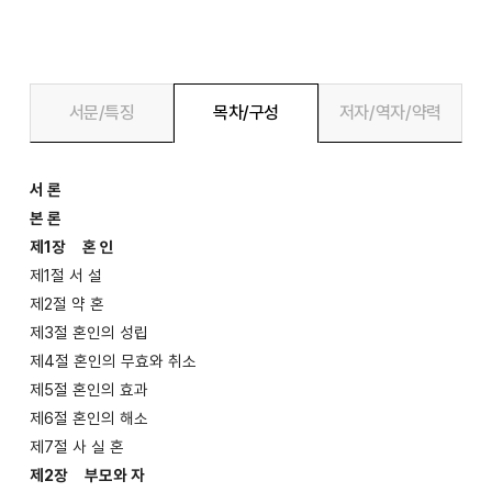
서문/특징
목차/구성
저자/역자/약력
서 론
본 론
제1장 혼 인
제1절 서 설
제2절 약 혼
제3절 혼인의 성립
제4절 혼인의 무효와 취소
제5절 혼인의 효과
제6절 혼인의 해소
제7절 사 실 혼
제2장 부모와 자