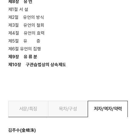
제8장 유 언
제1절 서 설
제2절 유언의 방식
제3절 유언의 철회
제4절 유언의 효력
제5절 유 증
제6절 유언의 집행
제9장 유 류 분
제10장 구관습법상의 상속제도
서문/특징
목차/구성
저자/역자/약력
김주수(金疇洙)