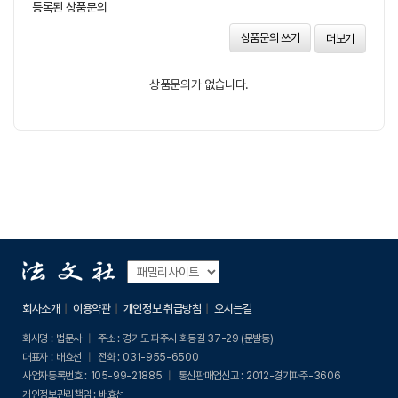
등록된 상품문의
상품문의 쓰기
더보기
상품문의가 없습니다.
회사소개
이용약관
개인정보 취급방침
오시는길
회사명 :
법문사
주소 :
경기도 파주시 회동길 37-29 (문발동)
대표자 :
배효선
전화 :
031-955-6500
사업자등록번호 :
105-99-21885
통신판매업신고 :
2012-경기파주-3606
개인정보관리책임 :
배효선