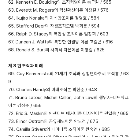
62. Kenneth E. Boulding의 조직혁명이론 송근원 / 565
63. Everett M. Rogers의 혁신확산이론 이창길 / 576
64. Ikujiro Nonaka의 지식창조이론 정명호 / 584
65. Stafford Beer의 자생조직모델 박희봉 / 594
66. Ralph D. Stacey의 복잡성 조직이론 임창희 / 603
67. Duncan J. Watts의 복잡한 연결망 이론 고길곤 / 616
68. Ronald S. Burt의 사회적 자본이론 이창길 / 625
제 8 편 조직과 미래
69. Guy Benveniste의 21세기 조직과 상황변화추세 오석홍 / 63
9
70. Charles Handy의 미래조직론 박헌준 / 648
71. Bruno Latour, Michel Callon, John Law의 행위자-네트워크
이론 김상준 / 656
72. Eric S. Maskin의 인센티브 메커니즘 디자인이론 권일웅 / 665
73. Elinor Ostrom의 공유제도이론 안도경 / 675
74. Camilla Stivers의 페미니즘 조직이론 원숙연 / 685