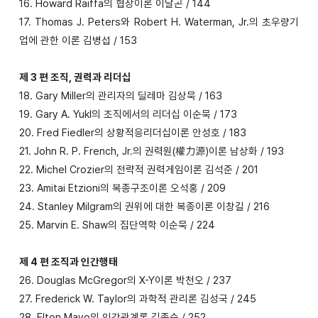
16. Howard Raiffa의 협상이론 이달곤 / 144
17. Thomas J. Peters와 Robert H. Waterman, Jr.의 초우량기
업에 관한 이론 김병섭 / 153
제 3 편 조직, 권력과 리더십
18. Gary Miller의 관리자의 딜레마 김상묵 / 163
19. Gary A. Yukl의 조직에서의 리더십 이순묵 / 173
20. Fred Fiedler의 상황적응리더십이론 안성호 / 183
21. John R. P. French, Jr.의 권력원(權力源)이론 남상화 / 193
22. Michel Crozier의 전략적 권력게임이론 김석준 / 201
23. Amitai Etzioni의 복종구조이론 오석홍 / 209
24. Stanley Milgram의 권위에 대한 복종이론 이창길 / 216
25. Marvin E. Shaw의 집단역학 이순묵 / 224
제 4 편 조직과 인간행태
26. Douglas McGregor의 X-Y이론 박천오 / 237
27. Frederick W. Taylor의 과학적 관리론 김성국 / 245
28. Elton Mayo의 인간관계론 김종순 / 252