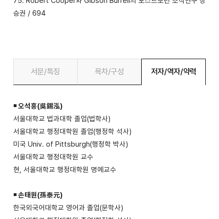
75. Robert Cooper와 Gibson Burrell의 포스트모던 조직연구 장
승권 / 694
서문/특징
목차/구성
저자/역자/약력
￭ 오석홍(吳錫泓)
서울대학교 법과대학 졸업(법학사)
서울대학교 행정대학원 졸업(행정학 석사)
미국 Univ. of Pittsburgh(행정학 박사)
서울대학교 행정대학원 교수
현, 서울대학교 행정대학원 명예교수
￭ 손태원(孫泰元)
한국외국어대학교 영어과 졸업(문학사)