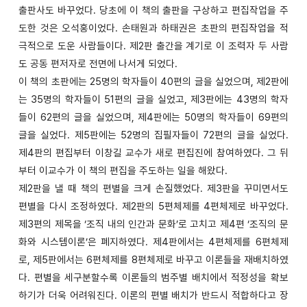
출판사도 바꾸었다. 당초에 이 책의 출판을 구상하고 편집작업을 주
도한 것은 오석홍이었다. 손태원과 하태권은 초판의 편집작업을 적
극적으로 도운 사람들이다. 제2판 출간을 계기로 이 조력자 두 사람
도 공동 편저자로 전면에 나서게 되었다.
이 책의 초판에는 25명의 학자들이 40편의 글을 실었으며, 제2판에
는 35명의 학자들이 51편의 글을 실었고, 제3판에는 43명의 학자
들이 62편의 글을 실었으며, 제4판에는 50명의 학자들이 69편의
글을 실었다. 제5판에는 52명의 집필자들이 72편의 글을 실었다.
제4판의 편집부터 이창길 교수가 새로 편집진에 참여하였다. 그 뒤
부터 이교수가 이 책의 편집을 주도하는 일을 해왔다.
제2판을 낼 때 책의 편별을 크게 손질했었다. 제3판을 꾸미면서도
편별을 다시 조정하였다. 제2판의 5편체제를 4편체제로 바꾸었다.
제3편의 제목을 ‘조직 내의 인간과 문화’로 고치고 제4편 ‘조직의 문
화와 시스템이론’은 폐지하였다. 제4판에서는 4편체제를 6편체제
로, 제5판에서는 6편체제를 8편체제로 바꾸고 이론들을 재배치하였
다. 편별을 세구분할수록 이론들의 범주별 배치에서 적정성을 확보
하기가 더욱 어려워진다. 이론의 편별 배치가 반드시 적합하다고 장