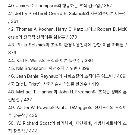
40. James D. Thompson의 행동하는 조직 김주엽 / 352
41. Jeffry Pfeffer와 Gerald R. Salancik의 자원의존이론 이근주
/ 361
42. Thomas A. Kochan, Harry C. Katz 그리고 Robert B. McK
ersie의 전략적 선택이론 임상훈 / 370
43. Philip Selznick의 조직의 환경적응전략에 관한 이론 하태권 /
379
44. Karl E. Weick의 조직화 이론 윤견수 / 386
45. Nils Brunsson의 위선조직 임도빈 / 399
46. Jean Daniel Reynaud의 사회조절의 조직이론 임도빈 / 409
47. Eric L. Trist의 사회기술시스템론 한인수 / 419
48. Michael T. Hannan과 John H. Freeman의 조직군 생태이론
김병섭 / 427
49. Walter W. Powell과 Paul J. DiMaggio의 신제도주의 조직이
론 유규창 / 435
50. W. Richard Scott의 합리체계, 자연체계, 개방체계로서의 조
직 장용석 / 444