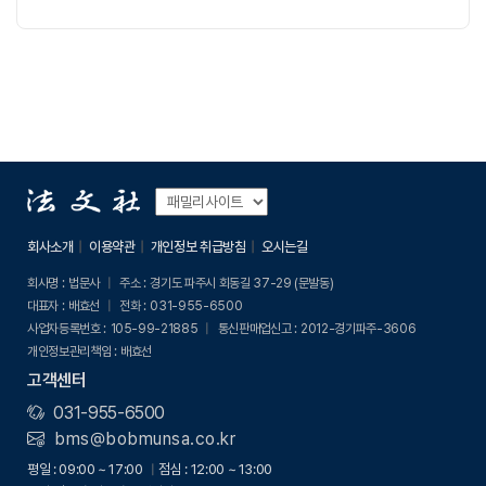
회사소개
이용약관
개인정보 취급방침
오시는길
회사명 :
법문사
주소 :
경기도 파주시 회동길 37-29 (문발동)
대표자 :
배효선
전화 :
031-955-6500
사업자등록번호 :
105-99-21885
통신판매업신고 :
2012-경기파주-3606
개인정보관리책임 :
배효선
고객센터
031-955-6500
bms@bobmunsa.co.kr
평일 : 09:00 ~ 17:00
점심 : 12:00 ~ 13:00