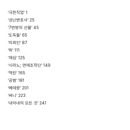
‘극한직업’ 1
‘성난변호사’ 25
‘7번방의 선물’ 45
‘도둑들’ 65
‘의뢰인’ 87
‘퀵’ 111
‘재심’ 125
‘시라노; 연애조작단’ 149
‘역린’ 165
‘공범’ 181
‘베테랑’ 201
‘써니’ 223
‘내아내의 모든 것’ 241