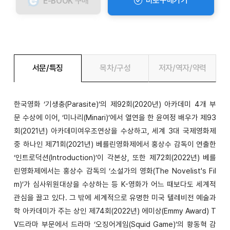
바로구매가기
E-BOOK
구매
서문/특징
목차/구성
저자/역자/약력
한국영화 ‘기생충(Parasite)’의 제92회(2020년) 아카데미 4개 부
문 수상에 이어, ‘미나리(Minari)’에서 열연을 한 윤여정 배우가 제93
회(2021년) 아카데미여우조연상을 수상하고, 세계 3대 국제영화제
중 하나인 제71회(2021년) 베를린영화제에서 홍상수 감독이 연출한
‘인트로덕션(Introduction)’이 각본상, 또한 제72회(2022년) 베를
린영화제에서는 홍상수 감독의 ‘소설가의 영화(The Novelist's Fil
m)’가 심사위원대상을 수상하는 등 K-영화가 어느 때보다도 세계적
관심을 끌고 있다. 그 밖에 세계적으로 유명한 미국 텔레비전 예술과
학 아카데미가 주는 상인 제74회(2022년) 에미상(Emmy Award) T
V드라마 부문에서 드라마 ‘오징어게임(Squid Game)’의 황동혁 감