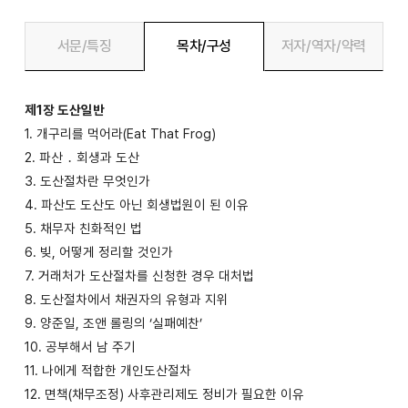
서문/특징
목차/구성
저자/역자/약력
제1장 도산일반
1. 개구리를 먹어라(Eat That Frog)
2. 파산 ․ 회생과 도산
3. 도산절차란 무엇인가
4. 파산도 도산도 아닌 회생법원이 된 이유
5. 채무자 친화적인 법
6. 빚, 어떻게 정리할 것인가
7. 거래처가 도산절차를 신청한 경우 대처법
8. 도산절차에서 채권자의 유형과 지위
9. 양준일, 조앤 롤링의 ‘실패예찬’
10. 공부해서 남 주기
11. 나에게 적합한 개인도산절차
12. 면책(채무조정) 사후관리제도 정비가 필요한 이유