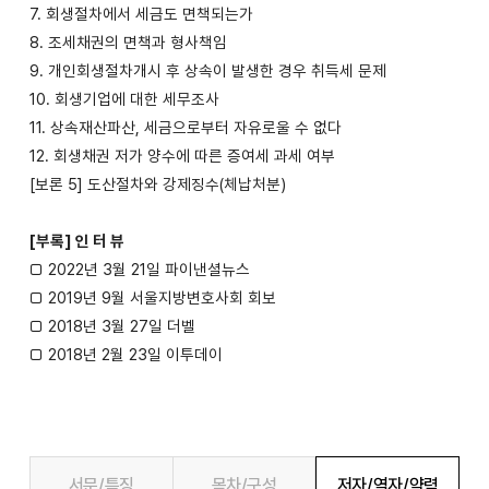
7. 회생절차에서 세금도 면책되는가
8. 조세채권의 면책과 형사책임
9. 개인회생절차개시 후 상속이 발생한 경우 취득세 문제
10. 회생기업에 대한 세무조사
11. 상속재산파산, 세금으로부터 자유로울 수 없다
12. 회생채권 저가 양수에 따른 증여세 과세 여부
[보론 5] 도산절차와 강제징수(체납처분)
[부록] 인 터 뷰
□ 2022년 3월 21일 파이낸셜뉴스
□ 2019년 9월 서울지방변호사회 회보
□ 2018년 3월 27일 더벨
□ 2018년 2월 23일 이투데이
서문/특징
목차/구성
저자/역자/약력