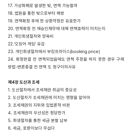
17. 가상화폐로 발생한 빚, 면책 가능할까
18. 법원을 통한 빚으로부터 해방
19. 면책확정 후에 한 상환약정은 유효한가
20. 면책확정 전 재승인채무에 대해 면책효력이 미치는지
21. 개인회생절차와 양육비
22.‘오징어 게임’ 유감
23. 개인회생절차에서 부킹프라이스(booking price)
24. 확정판결 전 면책되었음에도 면책 주장을 하지 못한 경우 구제
방법-변론종결 전 면책 도 청구이의사유
제4장 도산과 조세
1. 도산절차에서 조세채권 취급의 중요성
2. 도산절차가 조세채권에 미치는 영향을 알아야
3. 조세채권의 지위와 입법론적 비판
4. 조세채권의 우선성은 정당한가
5. 회생절차를 통한 세금 분할 납부
6. 세금, 호랑이보다 무섭다