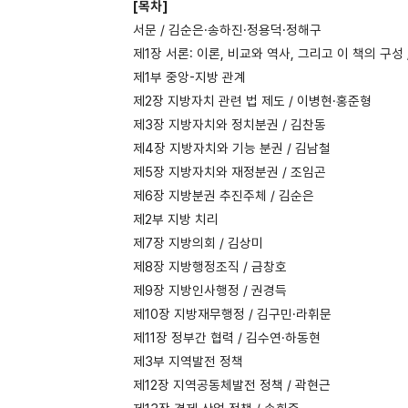
[목차]
서문 / 김순은·송하진·정용덕·정해구
제1장 서론: 이론, 비교와 역사, 그리고 이 책의 구성 
제1부 중앙-지방 관계
제2장 지방자치 관련 법 제도 / 이병현·홍준형
제3장 지방자치와 정치분권 / 김찬동
제4장 지방자치와 기능 분권 / 김남철
제5장 지방자치와 재정분권 / 조임곤
제6장 지방분권 추진주체 / 김순은
제2부 지방 치리
제7장 지방의회 / 김상미
제8장 지방행정조직 / 금창호
제9장 지방인사행정 / 권경득
제10장 지방재무행정 / 김구민·라휘문
제11장 정부간 협력 / 김수연·하동현
제3부 지역발전 정책
제12장 지역공동체발전 정책 / 곽현근