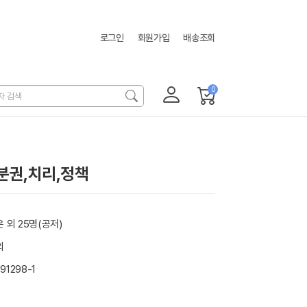
로그인
회원가입
배송조회
위시리스트
0
주문조회
분권,치리,정책
 외 25명(공저)
외
91298-1