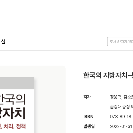
료실
한국의 지방자치-
저자
정용덕, 김순은
금강대 총장 
ISBN
978-89-18-
발행일
2022-01-31