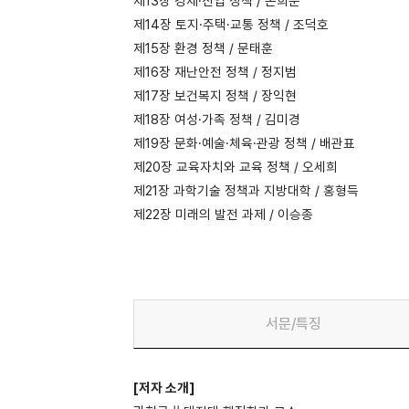
제13장 경제·산업 정책 / 손희준
제14장 토지·주택·교통 정책 / 조덕호
제15장 환경 정책 / 문태훈
제16장 재난안전 정책 / 정지범
제17장 보건복지 정책 / 장익현
제18장 여성·가족 정책 / 김미경
제19장 문화·예술·체육·관광 정책 / 배관표
제20장 교육자치와 교육 정책 / 오세희
제21장 과학기술 정책과 지방대학 / 홍형득
제22장 미래의 발전 과제 / 이승종
서문/특징
[저자 소개]