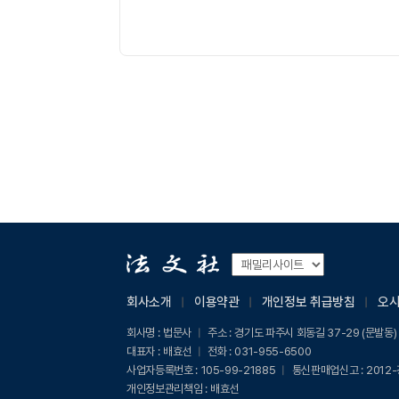
회사소개
이용약관
개인정보 취급방침
오
회사명 :
법문사
주소 :
경기도 파주시 회동길 37-29 (문발동)
대표자 :
배효선
전화 :
031-955-6500
사업자등록번호 :
105-99-21885
통신판매업신고 :
2012
개인정보관리책임 :
배효선