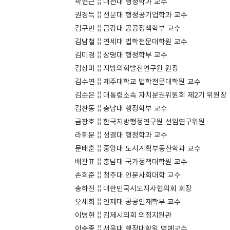
곽현근 ¦¦ 대전대 행정학과 교수
권경득 ¦¦ 선문대 행정공기업학과 교수
김구민 ¦¦ 금강대 공공정책학부 교수
김남철 ¦¦ 연세대 법학전문대학원 교수
김미경 ¦¦ 상명대 행정학부 교수
김상미 ¦¦ 지방의회발전연구원 원장
김수연 ¦¦ 제주대학교 법학전문대학원 교수
김순은 ¦¦ 대통령소속 자치분권위원회 제2기 위원장
김찬동 ¦¦ 충남대 행정학부 교수
금창호 ¦¦ 한국지방행정연구원 선임연구위원
라휘문 ¦¦ 성결대 행정학과 교수
문태훈 ¦¦ 중앙대 도시계획부동산학과 교수
배관표 ¦¦ 충남대 국가정책대학원 교수
손희준 ¦¦ 청주대 인문사회대학 교수
송하진 ¦¦ 대한민국시도지사협의회 회장
오세희 ¦¦ 인제대 공공인재학부 교수
이병현 ¦¦ 김제시의회 의정지원관
이승종 ¦¦ 서울대 행정대학원 명예교수